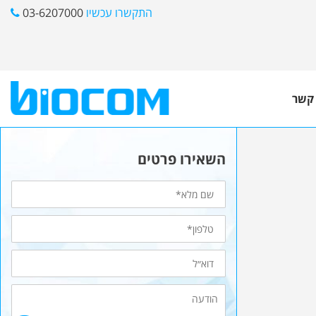
התקשרו עכשיו
03-6207000
 קשר
השאירו פרטים
שם
מלא
טלפון*
דוא״ל
הודעה