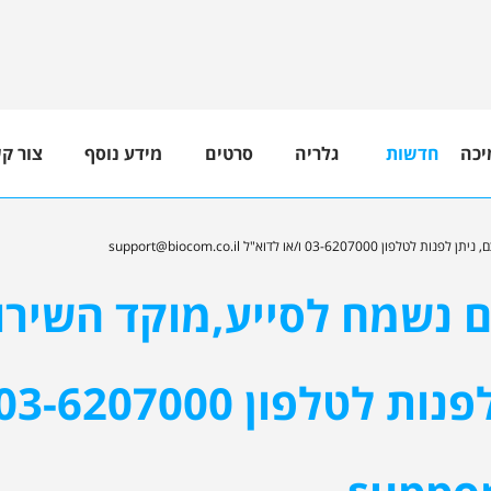
יכה
חדשות
גלריה
סרטים
מידע נוסף
צור ק
ון 03-6207000 ו/או לדוא"ל
support@biocom.co.il
ים נשמח לסייע,מוקד השירו
suppor