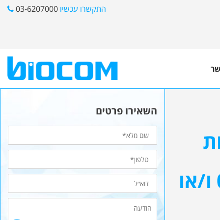
התקשרו עכשיו
03-6207000
שר
השאירו פרטים
שם
ת
מלא
טלפון*
והתמיכה לרשותכם, ניתן לפנות לטלפון 03-6207000 ו/או
דוא״ל
הודעה