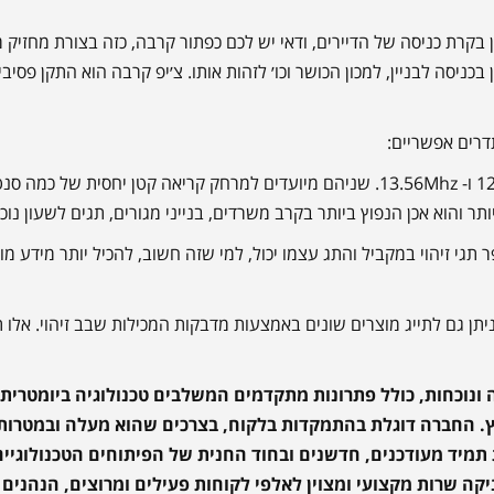
ן בקרת כניסה של הדיירים, ודאי יש לכם כפתור קרבה, כזה בצורת מחזיק
יסה לבניין, למכון הכושר וכו׳ לזהות אותו. צ׳יפ קרבה הוא התקן פסיבי
כאשר מדובר במערכות בקרת כניסה, התדרים הנפוצים יותר הם 125Khz ו- 13.56Mhz. שניהם מיועדים למרחק קריאה קטן יח
 מספר תגי זיהוי במקביל והתג עצמו יכול, למי שזה חשוב, להכיל יותר מידע מו
ניתן גם לתייג מוצרים שונים באמצעות מדבקות המכילות שבב זיהוי. אלו 
 ונוכחות, כולל פתרונות מתקדמים המשלבים טכנולוגיה ביומטרית.
. החברה דוגלת בהתמקדות בלקוח, בצרכים שהוא מעלה ובמטרות 
 תמיד מעודכנים, חדשנים ובחוד החנית של הפיתוחים הטכנולוגיים
יקה שרות מקצועי ומצוין לאלפי לקוחות פעילים ומרוצים, הנהנים