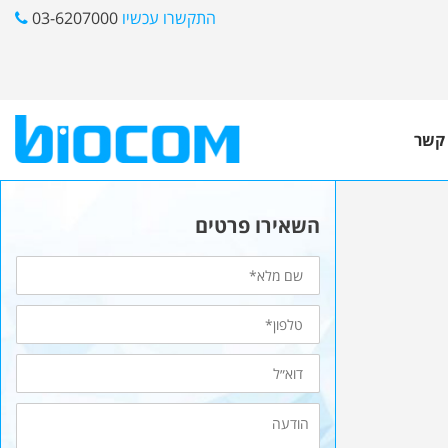
התקשרו עכשיו
03-6207000
 קשר
השאירו פרטים
שם
מלא
טלפון*
דוא״ל
הודעה