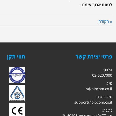
לטווח ארוך עימנו.
« הקודם
פרטי יצירת קשר
תווי תקן
טלפון:
03-6207000
מייל:
s@biocom.co.il
מייל תמיכה:
support@biocom.co.il
כתובת:
ת.ד 40477 מבשרת ציון 9140401