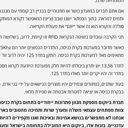
המומחיות שלנו.
אם אתם חברים במועדון כושר או מתגוררים בבניין רב קומתי עם מנגנו
ותמים למראה. בתוך הכפתור ישנו שבב (צ׳יפ) המאפשר לקורא המותקן בכנ
סוללה והקורא הוא זה אשר ״יוזם״ את פעולת הקריאה.
תגי הקרבה עובדים בשיטה הנקראת RFID וזו קיימת, לרוב, בשלושה תדרים אפשריים:
מתאימים מאד למערכות בקרת כניסה. התקן בתדר 125 יהיה לרוב זול יותר והוא אכן הנפוץ ביותר בקרב משרדים, בנייני מגורים, תגים לשעון נוכחות וכיוצא בזה.
לתדר 13.56 יש יתרון ביכולתו להיות חלק ממערכת היודעת לקרוא
בתדר זה יהיו יקרים יותר מאלו בתדר 125.
בעוד שתגים, כפתורים וצמידים יהיו מוצרים הנישאים על ידי בני אדם, 
בבקרת כניסה או יציאה למטרות אבטחה או ספירת מלאי.
חברת ביוקום מספקת מגוון פתרונות ייחודיים בתחום בקרת כניסה
צוות מפתחים עצמאי משלה ומערך שרות ותמיכה מהטובים בארץ
אנחנו לא מתפשרים בנושא אמינות ובאיכות ואנו מקפידים להיות
עדכניים. בזכות אלו, ביוקום היא המובילה בתחומה בישראל ומענ