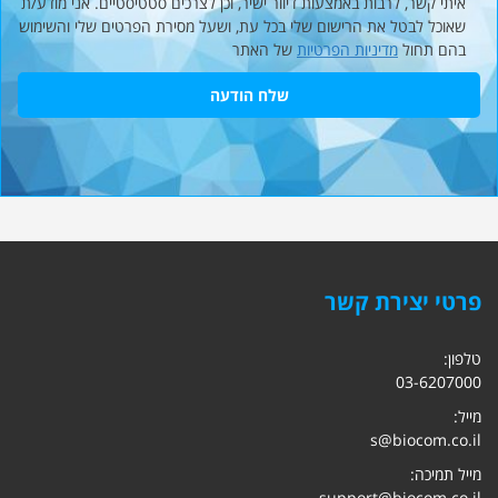
איתי קשר, לרבות באמצעות דיוור ישיר, וכן לצרכים סטטיסטיים. אני מודע/ת
שאוכל לבטל את הרישום שלי בכל עת, ושעל מסירת הפרטים שלי והשימוש
בהם תחול
מדיניות הפרטיות
של האתר
שלח הודעה
פרטי יצירת קשר
טלפון:
03-6207000
מייל:
s@biocom.co.il
מייל תמיכה:
support@biocom.co.il