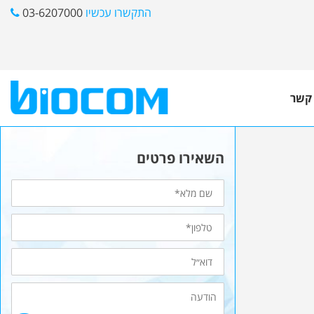
התקשרו עכשיו
03-6207000
 קשר
השאירו פרטים
שם
מלא
טלפון*
דוא״ל
הודעה