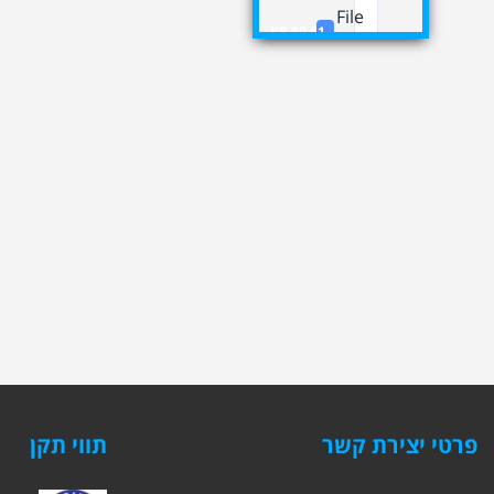
File
80.51 KB
Size
File
1
Count
Create
דצמבר 7, 2017
Date
Last
דצמבר 7, 2017
Updated
פרטי יצירת קשר
תווי תקן