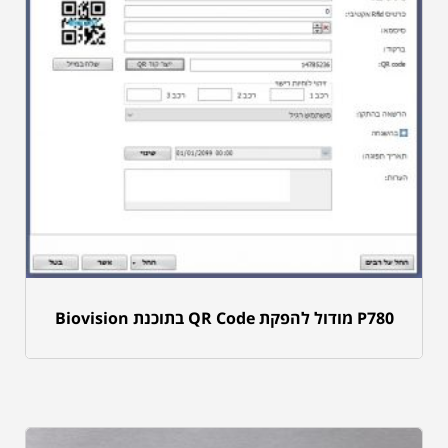
P780 מודול להפקת QR Code בתוכנת Biovision