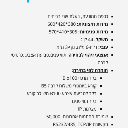
כספת ממונעת, בעלת שני בריחים
מידות חיצוניות:
380*420*600
מידות פנימיות:
305*410*570
משקל:
44 ק"ג
עובי:
דלת-6 מ"מ, גוף-3 מ"מ
אמצעי זיהוי לבחירה
: תווי פנים,טביעת אצבע ,כרטיסי
קרבה
חומרה לפי בחירה
:
בקר מרכזי Bio100
קורא ביומטרי משלוח קרבה B5
בקר לטביעת אצבע B100 משולב קורא
בקר תווי פנים
מצלמת IP
שמירת החתמות אחרונות- 50,000
תקשורת RS232/485, TCP/IP