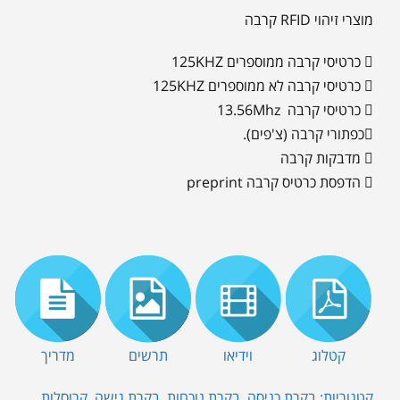
מוצרי זיהוי RFID קרבה
 כרטיסי קרבה ממוספרים 125KHZ
 כרטיסי קרבה לא ממוספרים 125KHZ
 כרטיסי קרבה 13.56Mhz
כפתורי קרבה (צ'פים).
 מדבקות קרבה
 הדפסת כרטיס קרבה preprint
קטלוג
וידיאו
תרשים
מדריך
קטגוריות:
בקרת כניסה
,
בקרת נוכחות
,
בקרת גישה
,
קרוסלות,