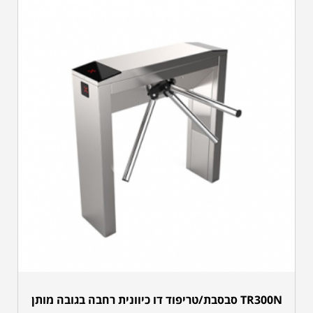
TR300N סבסבת/טריפוד דו כיוונית רחבה בגובה מותן