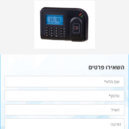
השאירו פרטים
שם
מלא
טלפון*
דוא״ל
הודעה