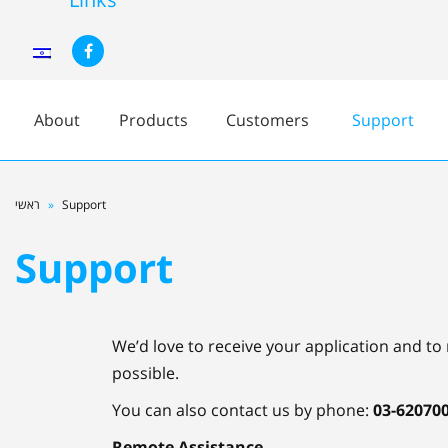
Facebook
About
Products
Customers
Support
ראשי
»
Support
Support
We’d love to receive your application and t
possible.
You can also contact us by phone:
03-62070
Remote Assistance