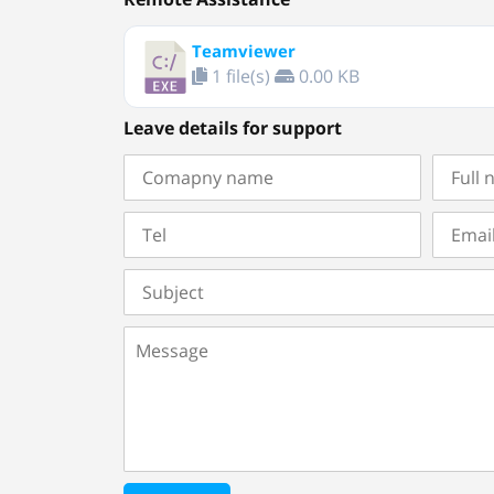
Teamviewer
1 file(s)
0.00 KB
Leave details for support
Comapny
Full
name
name
of
contac
Tel
Email
person
Subject
Message