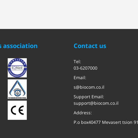
 association
Contact us
Tel:
03-6207000
Email:
s@biocom.co.il
Support Email:
support@biocom.co.il
Address:
P.o box40477 Mevasert tsion 9